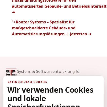
Instandhaltungssoftware für den
automatisierten Gebäude- und Betriebsunterhalt
➔
">
Kontor Systems – Spezialist für
maßgeschneiderte Gebäude- und
Automatisierungslösungen. | Jestetten ➔
System- & Softwareentwicklung für
automatisierten Gebäude- und
DATENSCHUTZ & COOKIES
Betriebsunterhalt. Jestetten, Deutschland.
Wir verwenden Cookies
und lokale
NAVIGATION
Speicherfunktionen.