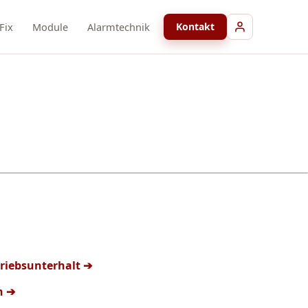
Fix
Module
Alarmtechnik
Kontakt
triebsunterhalt ➔
n ➔